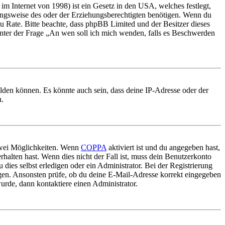
m Internet von 1998) ist ein Gesetz in den USA, welches festlegt,
ungsweise des oder der Erziehungsberechtigten benötigen. Wenn du
nd zu Rate. Bitte beachte, dass phpBB Limited und der Besitzer dieses
 unter der Frage „An wen soll ich mich wenden, falls es Beschwerden
elden können. Es könnte auch sein, dass deine IP-Adresse oder der
n.
 zwei Möglichkeiten. Wenn
COPPA
aktiviert ist und du angegeben hast,
rhalten hast. Wenn dies nicht der Fall ist, muss dein Benutzerkonto
 dies selbst erledigen oder ein Administrator. Bei der Registrierung
ungen. Ansonsten prüfe, ob du deine E-Mail-Adresse korrekt eingegeben
urde, dann kontaktiere einen Administrator.