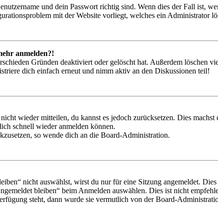
Benutzername und dein Passwort richtig sind. Wenn dies der Fall ist, w
igurationsproblem mit der Website vorliegt, welches ein Administrator l
t mehr anmelden?!
rschieden Gründen deaktiviert oder gelöscht hat. Außerdem löschen vie
triere dich einfach erneut und nimm aktiv an den Diskussionen teil!
 nicht wieder mitteilen, du kannst es jedoch zurücksetzen. Dies machs
 dich schnell wieder anmelden können.
ückzusetzen, so wende dich an die Board-Administration.
en“ nicht auswählst, wirst du nur für eine Sitzung angemeldet. Dies
Angemeldet bleiben“ beim Anmelden auswählen. Dies ist nicht empfehle
Verfügung steht, dann wurde sie vermutlich von der Board-Administratio