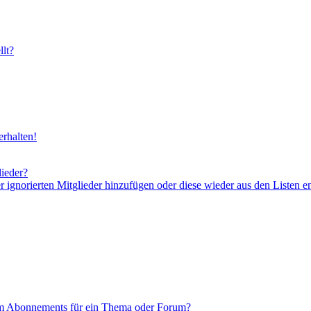
lt?
rhalten!
lieder?
er ignorierten Mitglieder hinzufügen oder diese wieder aus den Listen e
em Abonnements für ein Thema oder Forum?