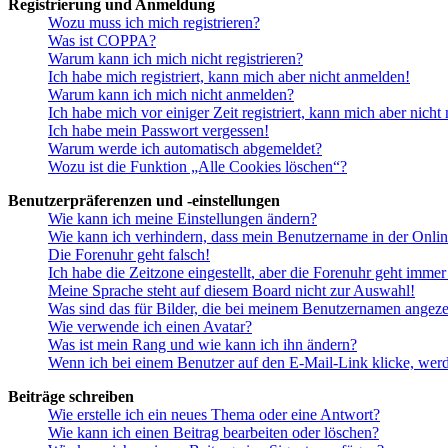
Registrierung und Anmeldung
Wozu muss ich mich registrieren?
Was ist COPPA?
Warum kann ich mich nicht registrieren?
Ich habe mich registriert, kann mich aber nicht anmelden!
Warum kann ich mich nicht anmelden?
Ich habe mich vor einiger Zeit registriert, kann mich aber nich
Ich habe mein Passwort vergessen!
Warum werde ich automatisch abgemeldet?
Wozu ist die Funktion „Alle Cookies löschen“?
Benutzerpräferenzen und -einstellungen
Wie kann ich meine Einstellungen ändern?
Wie kann ich verhindern, dass mein Benutzername in der Onlin
Die Forenuhr geht falsch!
Ich habe die Zeitzone eingestellt, aber die Forenuhr geht immer
Meine Sprache steht auf diesem Board nicht zur Auswahl!
Was sind das für Bilder, die bei meinem Benutzernamen angez
Wie verwende ich einen Avatar?
Was ist mein Rang und wie kann ich ihn ändern?
Wenn ich bei einem Benutzer auf den E-Mail-Link klicke, werd
Beiträge schreiben
Wie erstelle ich ein neues Thema oder eine Antwort?
Wie kann ich einen Beitrag bearbeiten oder löschen?