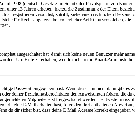
t of 1998 (deutsch: Gesetz zum Schutz der Privatsphäre von Kindern i
ern unter 13 Jahren erheben, hierzu die Zustimmung der Eltern bezieh
dich zu registrieren versuchst, zutrifft, ziehe einen rechtlichen Beista
stelle für Rechtsangelegenheiten jeglicher Art ist; außer solchen, die
erden.
 komplett ausgeschaltet hat, damit sich keine neuen Benutzer mehr anm
 wurden. Um Hilfe zu erhalten, wende dich an die Board-Administratio
richtige Passwort eingegeben hast. Wenn diese stimmen, dann gibt es
ern oder deiner Erziehungsberechtigten den Anweisungen folgen, die du e
 angemeldeten Mitglieder erst freigeschaltet werden – entweder musst du
. Wenn du eine E-Mail erhalten hast, folge den dort enthaltenen Anweis
nn du dir sicher bist, dass deine E-Mail-Adresse korrekt eingegeben w